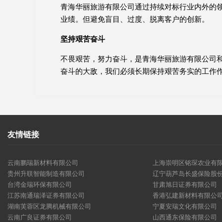
青海华丽旅游有限公司通过持续对标行业内外的
业绩。但避免盲目、过度、脱离客户的创新。
坚持艰苦奋斗
不畏艰苦，努力奋斗，是青海华丽旅游有限公司
奋斗的大敌，我们必须长期保持艰苦务实的工作
友情链接
云南鹏瑞新材料有限公司
上海崇明区铭琛农业有
贵州升联智能制造有限公司
辽宁葫芦岛长盛保险股
台湾金瑞环保有限公司
甘肃旭日证券有限公司
江苏南通瑞泽证券有限公司
香港弘建新材料有限公
湖南芙蓉区龙腾机械有限公司
宁夏安瑞文化有限公司
云南广良证券有限公司
山西通东保险有限公司